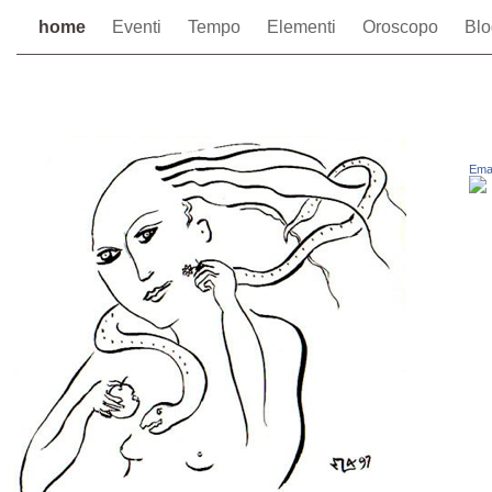
home
Eventi
Tempo
Elementi
Oroscopo
Bl